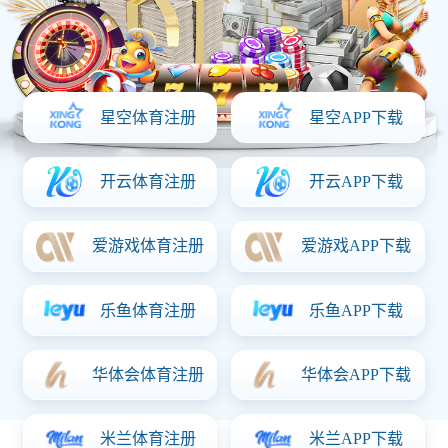
立即下载开云体育平台官方网站APP