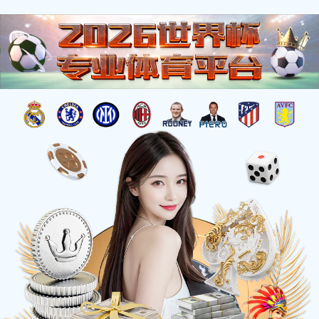
立即注册
开云体育平台官方网站
官网 · 权威体育数据平
台
开云体育平台官方网站 OFFICIAL WEBSITE
自2022年创立以来，
开云体育平台官方网站
致力于为
用户提供包括NBA、英超、欧洲杯、LPL在内的热门赛
事直播与数据服务，广受用户信赖。