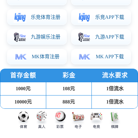
首页
/
体育看点
/ 正文
2026-06-12 15:02
40 次阅读
青岛海牛主场1-0击败长春亚泰，康瓜第88
分钟头槌绝杀
中超联赛第20轮的一场关键保级战中，青岛海牛坐镇
主场青春足球场，凭借外援康瓜在全场第88分钟的一
记强力头槌，以1-0绝杀长春亚泰。这场胜利不仅让青
岛海牛暂时跳出降级区，更展现了球队在关键时刻的
韧性与斗志。